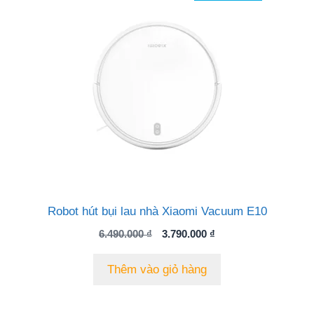
Robot hút bụi lau nhà Xiaomi Vacuum E10
Giá
Giá
6.490.000
₫
3.790.000
₫
gốc
hiện
là:
tại
Thêm vào giỏ hàng
6.490.000 ₫.
là:
3.790.000 ₫.