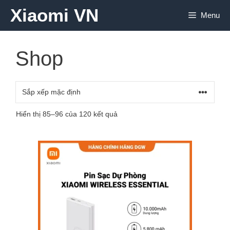
Chuyển
Xiaomi VN
Menu
đến
nội
dung
Shop
Hiển thị 85–96 của 120 kết quả