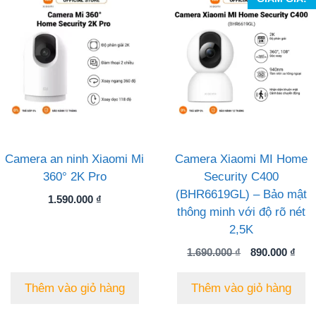
Camera an ninh Xiaomi Mi
Camera Xiaomi MI Home
360° 2K Pro
Security C400
(BHR6619GL) – Bảo mật
1.590.000
₫
thông minh với độ rõ nét
2,5K
Giá
Giá
1.690.000
₫
890.000
₫
gốc
hiệ
là:
tại
Thêm vào giỏ hàng
Thêm vào giỏ hàng
1.690.000 ₫.
là:
890.