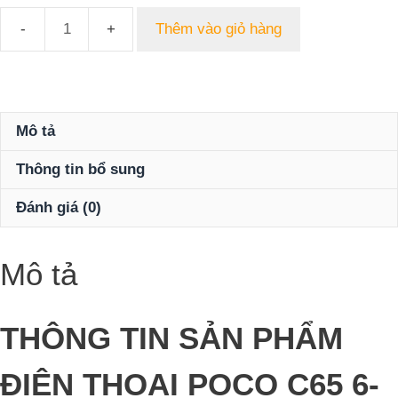
Thêm vào giỏ hàng
Điện
thoại
POCO
C65
(6+128GB)
Mô tả
6.71"
Thông tin bổ sung
IPS
LCD
Đánh giá (0)
HD+|
Helio
G85|
Mô tả
5000mAh
số
lượng
THÔNG TIN SẢN PHẨM
ĐIỆN THOẠI POCO C65 6-