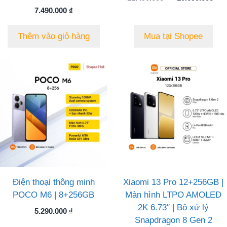
gốc
hi
7.490.000
₫
là:
tạ
11.490.000 ₫.
là
Thêm vào giỏ hàng
Mua tại Shopee
10
Điện thoại thông minh
Xiaomi 13 Pro 12+256GB |
POCO M6 | 8+256GB
Màn hình LTPO AMOLED
2K 6.73″ | Bộ xử lý
5.290.000
₫
Snapdragon 8 Gen 2