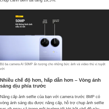
chụp cảnh đêm đã tăng 19,5%.
Bộ ba camera AI 50MP ấn tượng cho những bức ảnh và video thú vị tuyệt
vời
Nhiều chế độ hơn, hấp dẫn hơn – Vòng ánh
sáng dịu phía trước
Nâng cấp ảnh selfie của bạn với camera trước 8MP có
vòng ánh sáng dịu được nâng cấp, hỗ trợ chụp ảnh selfie
rực rỡ ngay cả trong môi trường tối khi bật chế độ này.