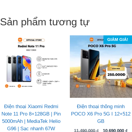
Sản phẩm tương tự
GIẢM GIÁ!
Điện thoại Xiaomi Redmi
Điện thoại thông minh
Note 11 Pro 8+128GB | Pin
POCO X6 Pro 5G I 12+512
5000mAh | MediaTek Helio
GB
G96 | Sạc nhanh 67W
Giá
G
11.490.000
₫
10.690.000
₫