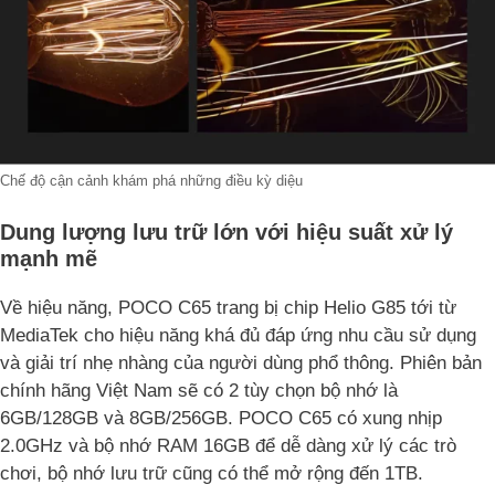
Chế độ cận cảnh khám phá những điều kỳ diệu
Dung lượng lưu trữ lớn với hiệu suất xử lý
mạnh mẽ
Về hiệu năng, POCO C65 trang bị chip Helio G85 tới từ
MediaTek cho hiệu năng khá đủ đáp ứng nhu cầu sử dụng
và giải trí nhẹ nhàng của người dùng phổ thông. Phiên bản
chính hãng Việt Nam sẽ có 2 tùy chọn bộ nhớ là
6GB/128GB và 8GB/256GB. POCO C65 có xung nhịp
2.0GHz và bộ nhớ RAM 16GB để dễ dàng xử lý các trò
chơi, bộ nhớ lưu trữ cũng có thể mở rộng đến 1TB.