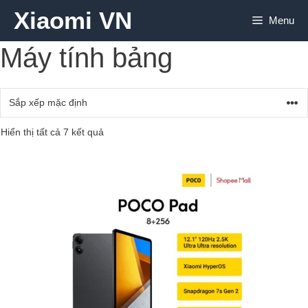
Chuyển
Xiaomi VN
Menu
đến
nội
Máy tính bảng
dung
Hiển thị tất cả 7 kết quả