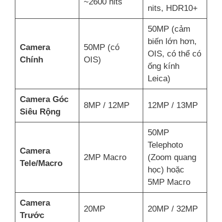
~2600 nits
nits, HDR10+
50MP (cảm
biến lớn hơn,
Camera
50MP (có
OIS, có thể có
Chính
OIS)
ống kính
Leica)
Camera Góc
8MP / 12MP
12MP / 13MP
Siêu Rộng
50MP
Telephoto
Camera
2MP Macro
(Zoom quang
Tele/Macro
học) hoặc
5MP Macro
Camera
20MP
20MP / 32MP
Trước