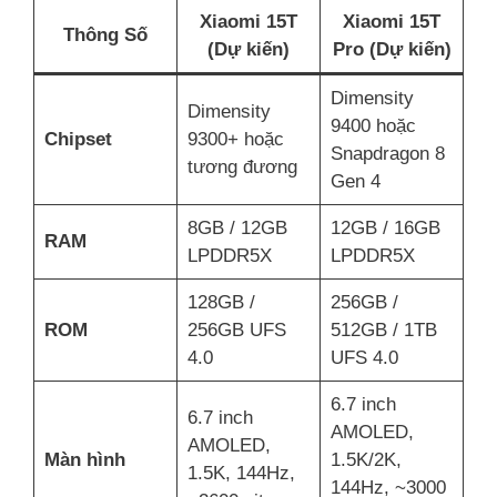
Xiaomi 15T
Xiaomi 15T
Thông Số
(Dự kiến)
Pro (Dự kiến)
Dimensity
Dimensity
9400 hoặc
Chipset
9300+ hoặc
Snapdragon 8
tương đương
Gen 4
8GB / 12GB
12GB / 16GB
RAM
LPDDR5X
LPDDR5X
128GB /
256GB /
ROM
256GB UFS
512GB / 1TB
4.0
UFS 4.0
6.7 inch
6.7 inch
AMOLED,
AMOLED,
Màn hình
1.5K/2K,
1.5K, 144Hz,
144Hz, ~3000