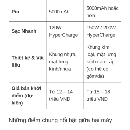
5000mAh hoặc
Pin
5000mAh
hơn
120W
150W / 200W
Sạc Nhanh
HyperCharge
HyperCharge
Khung kim
Khung nhựa,
loại, mặt lưng
Thiết kế & Vật
mặt lưng
kính cao cấp
liệu
kính/nhựa
(có thể có
gốm/da)
Giá bán khởi
Từ 12 – 14
Từ 15 – 18
điểm (dự
triệu VNĐ
triệu VNĐ
kiến)
Những điểm chung nổi bật giữa hai máy