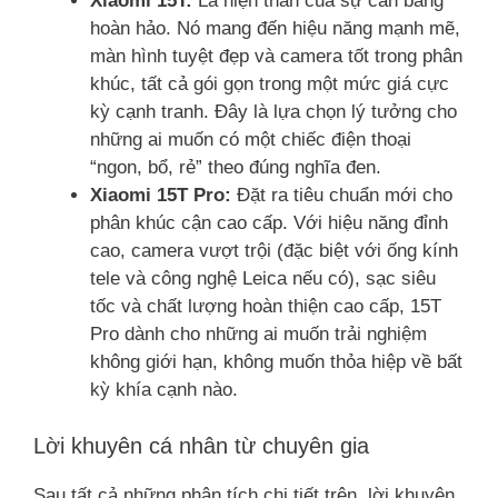
Xiaomi 15T:
Là hiện thân của sự cân bằng
hoàn hảo. Nó mang đến hiệu năng mạnh mẽ,
màn hình tuyệt đẹp và camera tốt trong phân
khúc, tất cả gói gọn trong một mức giá cực
kỳ cạnh tranh. Đây là lựa chọn lý tưởng cho
những ai muốn có một chiếc điện thoại
“ngon, bổ, rẻ” theo đúng nghĩa đen.
Xiaomi 15T Pro:
Đặt ra tiêu chuẩn mới cho
phân khúc cận cao cấp. Với hiệu năng đỉnh
cao, camera vượt trội (đặc biệt với ống kính
tele và công nghệ Leica nếu có), sạc siêu
tốc và chất lượng hoàn thiện cao cấp, 15T
Pro dành cho những ai muốn trải nghiệm
không giới hạn, không muốn thỏa hiệp về bất
kỳ khía cạnh nào.
Lời khuyên cá nhân từ chuyên gia
Sau tất cả những phân tích chi tiết trên, lời khuyên