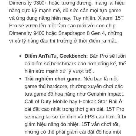
Dimensity 9300+ hoặc tương đương, mang lại hiệu
năng cực kỳ mạnh mẽ, đủ sức cân mọi tựa game
và ứng dụng nặng hiện nay. Tuy nhiên, Xiaomi 15T
Pro sẽ vươn lên một tầm cao mới với con chip
Dimensity 9400 hoặc Snapdragon 8 Gen 4, những
vi xử lý hàng đầu thị trường ở thời điểm ra mắt.
Điểm AnTuTu, Geekbench:
Bản Pro sẽ luôn
có điểm số benchmark cao hơn đáng kể, thể
hiện sức mạnh xử lý vượt trội.
Trải nghiệm chơi game:
Nếu bạn là một
game thủ hardcore, thường xuyên chơi các
tựa game đồ họa nặng như Genshin Impact,
Call of Duty Mobile hay Honkai: Star Rail ở
cài đặt cao nhất trong thời gian dài, 15T Pro
sẽ mang lại sự ổn định và FPS cao hơn, ít bị
giảm hiệu năng do nhiệt. 15T vẫn chơi tốt,
nhưng có thể phải giảm cài đặt đồ họa một