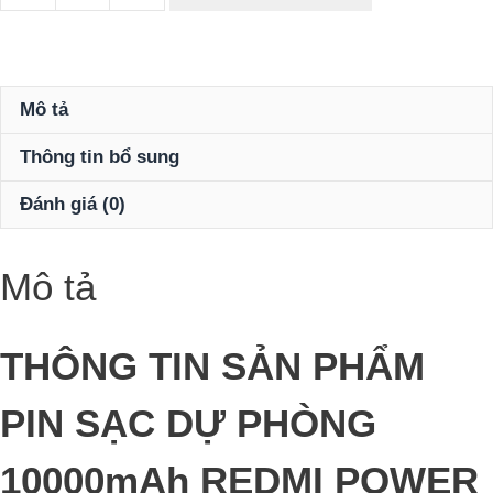
sạc
dự
phòng
10000mAh
Mô tả
Redmi
Thông tin bổ sung
Power
Bank
Đánh giá (0)
Black
số
lượng
Mô tả
THÔNG TIN SẢN PHẨM
PIN SẠC DỰ PHÒNG
10000mAh REDMI POWER