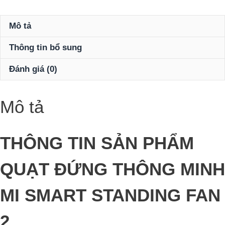
minh
Mi
Mô tả
Smart
Thông tin bổ sung
Standing
Fan
Đánh giá (0)
2
số
lượng
Mô tả
THÔNG TIN SẢN PHẨM
QUẠT ĐỨNG THÔNG MINH
MI SMART STANDING FAN
2