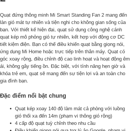
Quạt đứng thông minh Mi Smart Standing Fan 2 mang đến
làn gió mát tự nhiên và tiện nghi cho không gian sống của
bạn. Với thiết kế hiện đại, quạt sử dụng công nghệ cánh
quạt kép mô phỏng gió tự nhiên, kết hợp với động cơ DC
tiết kiệm điện. Bạn có thể điều khiển quạt bằng giọng nói,
ứng dụng Mi Home hoặc trực tiếp trên thân máy. Quạt có
góc xoay rộng, điều chỉnh độ cao linh hoạt và hoạt động êm
ái, không gây tiếng ồn. Đặc biệt, với tính năng hẹn giờ và
khóa trẻ em, quạt sẽ mang đến sự tiện lợi và an toàn cho
gia đình bạn.
Đặc điểm nổi bật chung
Quạt kép xoay 140 độ làm mát cả phòng với luồng
gió thổi xa đến 14m (phạm vi thông gió rộng)
4 cấp độ quạt tuỳ chỉnh theo nhu cầu
Điều khiển giọng nói qua trợ lý ảo Google, phạm vi