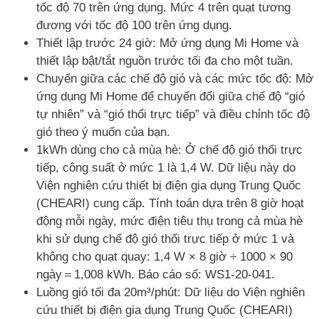
tốc độ 70 trên ứng dụng. Mức 4 trên quạt tương
đương với tốc độ 100 trên ứng dụng.
Thiết lập trước 24 giờ: Mở ứng dụng Mi Home và
thiết lập bật/tắt nguồn trước tối đa cho một tuần.
Chuyển giữa các chế độ gió và các mức tốc độ: Mở
ứng dụng Mi Home để chuyển đổi giữa chế độ “gió
tự nhiên” và “gió thổi trực tiếp” và điều chỉnh tốc độ
gió theo ý muốn của bạn.
1kWh dùng cho cả mùa hè: Ở chế độ gió thổi trực
tiếp, công suất ở mức 1 là 1,4 W. Dữ liệu này do
Viện nghiên cứu thiết bị điện gia dụng Trung Quốc
(CHEARI) cung cấp. Tính toán dựa trên 8 giờ hoạt
động mỗi ngày, mức điện tiêu thụ trong cả mùa hè
khi sử dụng chế độ gió thổi trực tiếp ở mức 1 và
không cho quạt quay: 1,4 W × 8 giờ ÷ 1000 × 90
ngày＝1,008 kWh. Báo cáo số: WS1-20-041.
Luồng gió tối đa 20m³/phút: Dữ liệu do Viện nghiên
cứu thiết bị điện gia dụng Trung Quốc (CHEARI)