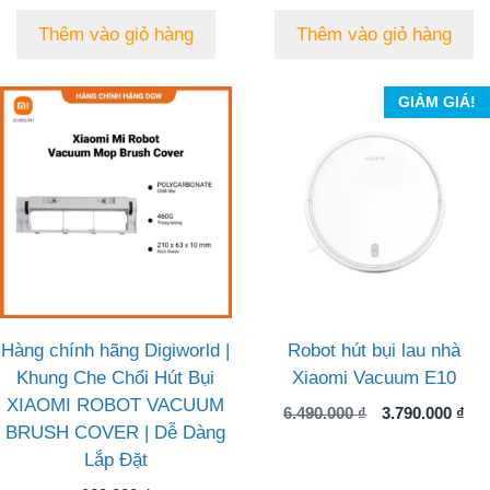
gốc
hiện
là:
tại
Thêm vào giỏ hàng
Thêm vào giỏ hàng
190.000 ₫.
là:
170.000 ₫.
GIẢM GIÁ!
Hàng chính hãng Digiworld |
Robot hút bụi lau nhà
Khung Che Chổi Hút Bụi
Xiaomi Vacuum E10
XIAOMI ROBOT VACUUM
Giá
Gi
6.490.000
₫
3.790.000
₫
BRUSH COVER | Dễ Dàng
gốc
hiệ
Lắp Đặt
là:
tại
6.490.000 ₫.
là: