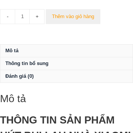
Thêm vào giỏ hàng
Robot
hút
bụi
lau
nhà
Mô tả
Xiaomi
Thông tin bổ sung
Vacuum
S10
Đánh giá (0)
số
lượng
Mô tả
THÔNG TIN SẢN PHẨM