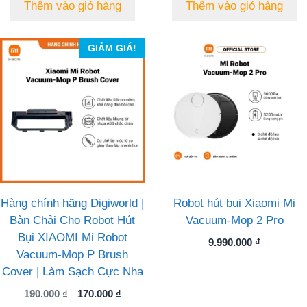
Thêm vào giỏ hàng
Thêm vào giỏ hàng
GIẢM GIÁ!
Hàng chính hãng Digiworld |
Robot hút bụi Xiaomi Mi
Bàn Chải Cho Robot Hút
Vacuum-Mop 2 Pro
Bụi XIAOMI Mi Robot
9.990.000
₫
Vacuum‐Mop P Brush
Cover | Làm Sạch Cực Nha
Giá
Giá
190.000
₫
170.000
₫