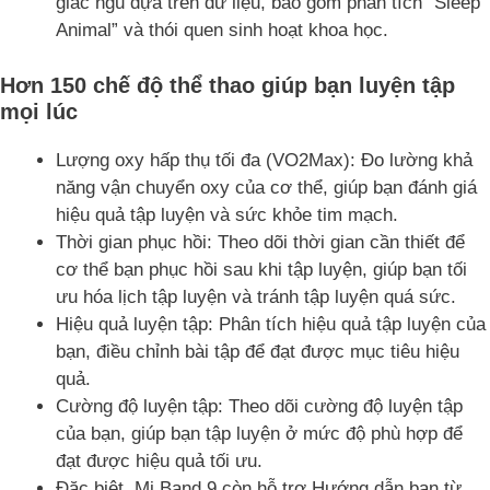
giấc ngủ dựa trên dữ liệu, bao gồm phân tích “Sleep
Animal” và thói quen sinh hoạt khoa học.
Hơn 150 chế độ thể thao giúp bạn luyện tập
mọi lúc
Lượng oxy hấp thụ tối đa (VO2Max): Đo lường khả
năng vận chuyển oxy của cơ thể, giúp bạn đánh giá
hiệu quả tập luyện và sức khỏe tim mạch.
Thời gian phục hồi: Theo dõi thời gian cần thiết để
cơ thể bạn phục hồi sau khi tập luyện, giúp bạn tối
ưu hóa lịch tập luyện và tránh tập luyện quá sức.
Hiệu quả luyện tập: Phân tích hiệu quả tập luyện của
bạn, điều chỉnh bài tập để đạt được mục tiêu hiệu
quả.
Cường độ luyện tập: Theo dõi cường độ luyện tập
của bạn, giúp bạn tập luyện ở mức độ phù hợp để
đạt được hiệu quả tối ưu.
Đặc biệt, Mi Band 9 còn hỗ trợ Hướng dẫn bạn từ