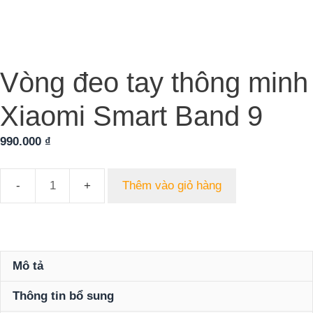
Vòng đeo tay thông minh
Xiaomi Smart Band 9
990.000
₫
Thêm vào giỏ hàng
Vòng
đeo
tay
thông
minh
Mô tả
Xiaomi
Thông tin bổ sung
Smart