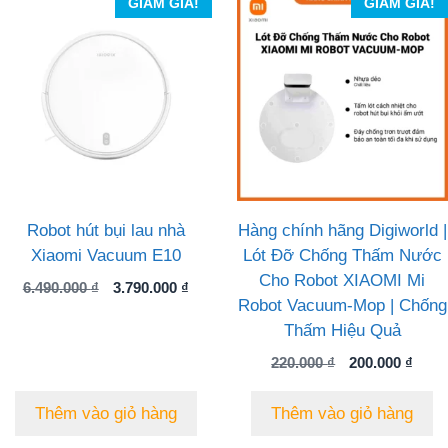
GIẢM GIÁ!
GIẢM GIÁ!
Robot hút bụi lau nhà
Hàng chính hãng Digiworld |
Xiaomi Vacuum E10
Lót Đỡ Chống Thấm Nước
Cho Robot XIAOMI Mi
Giá
Giá
6.490.000
₫
3.790.000
₫
Robot Vacuum-Mop | Chống
gốc
hiện
là:
tại
Thấm Hiệu Quả
6.490.000 ₫.
là:
Giá
Giá
220.000
₫
200.000
₫
3.790.000 ₫.
gốc
hiện
là:
tại
Thêm vào giỏ hàng
Thêm vào giỏ hàng
220.000 ₫.
là:
200.0