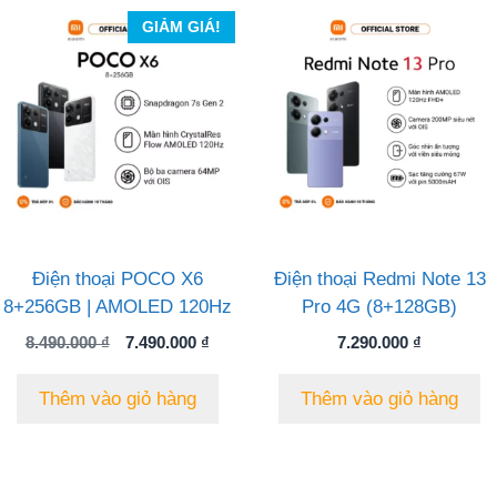
GIẢM GIÁ!
Điện thoại POCO X6
Điện thoại Redmi Note 13
8+256GB | AMOLED 120Hz
Pro 4G (8+128GB)
Giá
Giá
8.490.000
₫
7.490.000
₫
7.290.000
₫
gốc
hiện
là:
tại
Thêm vào giỏ hàng
Thêm vào giỏ hàng
8.490.000 ₫.
là:
7.490.000 ₫.