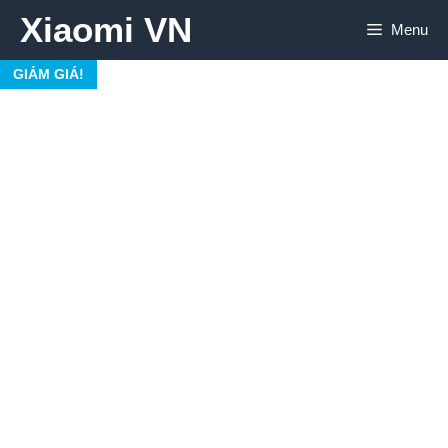
Chuyển
Xiaomi VN
Menu
đến
nội
GIẢM GIÁ!
dung