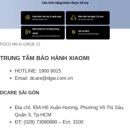
POCO M6 6+128GB (7)
TRUNG TÂM BẢO HÀNH XIAOMI
HOTLINE: 1900 6015
Email: dcare@dgw.com.vn
DCARE SÀI GÒN
Địa chỉ: 65A Hồ Xuân Hương, Phường Võ Thị Sáu,
Quận 3, Tp.HCM
ĐT: (028) 73080880 – Ext: 3100