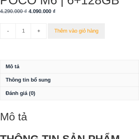
POCO M6 | 6+128GB
Giá
Giá
4.290.000
₫
4.090.000
₫
gốc
hiện
là:
tại
Thêm vào giỏ hàng
4.290.000 ₫.
Điện
là:
thoại
4.090.000 ₫.
thông
minh
POCO
Mô tả
M6
Thông tin bổ sung
|
6+128GB
Đánh giá (0)
số
lượng
Mô tả
THÔNG TIN SẢN PHẨM